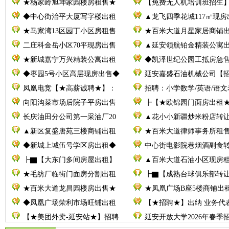
★杨家岭旭坤家园楼房租售★
【免费无人机培训班招生
◆中心街治平大厦写字楼出租
▲龙飞四季花城117㎡现房
★马家湾13区园丁小区房租售
★百米大道月星家居商铺
二庄科金岳小区70平现房出售
▲延安领航铂金精装公寓
★新城嘉宁万兴精装公寓出租
◆凯泽世纪公园工抵房急
◆枣园5号小区高层现房出售◆
延安嘉盛石油机械公司【
凤凰电竞【★高薪诚聘★】：
招聘：小学数学/英语/语文
向阳沟菜市场后院子平房出售
┣【★欧锦园门面房出租
长庆油田分公司第一采油厂20
▲花小小新疆炒米粉店转
▲新区复盛唐苑三楼商铺出租
★百米大道律师事务所租
◆新城上城伍号学区房出租◆
中心街电影院巷烟酒副食
┣▇【大东门多间房屋出租】
▲百米大道石油小区现房
★毛纺厂临街门面房分割出租
┣▇【成熟台球俱乐部转
★百米大道龙昌园楼房出售★
★凤凰广场B座5楼商铺出
◆凤凰广场荣利市场旺铺出租
【★招聘★】出纳 业务代
【★美团外卖-延安站★】招聘
延安开放大学2026年春季