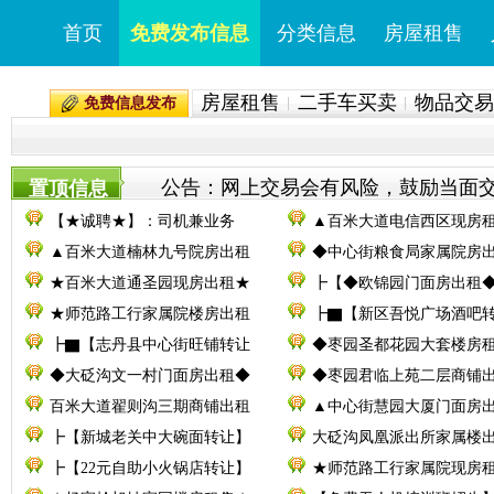
首页
免费发布信息
分类信息
房屋租售
房屋租售
二手车买卖
物品交易
免费信息发布
公告：网上交易会有风险，鼓励当面交易。
置顶信息
【★诚聘★】：司机兼业务
▲百米大道电信西区现房
▲百米大道楠林九号院房出租
◆中心街粮食局家属院房
★百米大道通圣园现房出租★
┣【◆欧锦园门面房出租
★师范路工行家属院楼房出租
┣▇【新区吾悦广场酒吧
┣▇【志丹县中心街旺铺转让
◆枣园圣都花园大套楼房
◆大砭沟文一村门面房出租◆
◆枣园君临上苑二层商铺
百米大道翟则沟三期商铺出租
▲中心街慧园大厦门面房
┣【新城老关中大碗面转让】
大砭沟凤凰派出所家属楼
┣【22元自助小火锅店转让】
★师范路工行家属院现房