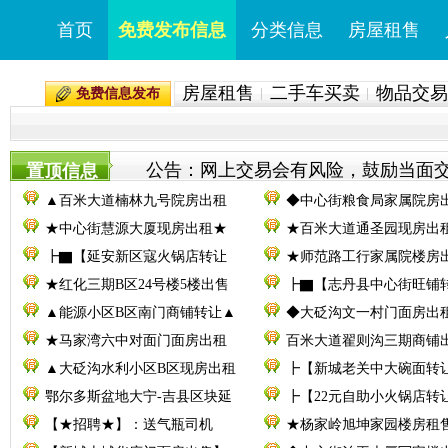
首页
免费发布信息
分类信息
房屋租售
房屋租售
二手车买卖
物品交易
免费信息发布
公告：网上交易会有风险，鼓励当面交易。
置顶信息
▲百米大道楠林九号院房出租
◆中心街粮食局家属院房
★中心街慧源大厦现房出租★
★百米大道通圣园现房出
┣▇【延安新区寇火锅店转让
★师范路工行家属院楼房
★红化三期B区24号楼5楼出售
┣▇【志丹县中心街旺铺
▲能源小区B区南门商铺转让▲
◆大砭沟文一村门面房出
★马家湾六中对面门面房出租
百米大道翟则沟三期商铺
▲大砭沟水利小区B区现房出租
┣【新城老关中大碗面转
鄂尔多斯盆地大宁-吉县区块延
┣【22元自助小火锅店转
【★招聘★】：送气瓶司机
★杨家岭旭坤家园楼房租