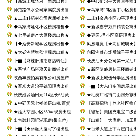
【新城上城华府门面房出售】
◆中心街治平大厦写字楼
师范路供水公司家属院房出售
★马家湾13区园丁小区房
▲二庄科药材公司家属楼出售
二庄科金岳小区70平现房
◆马家湾延化小区楼房租售◆
★新城嘉宁万兴精装公寓
★七里铺房产大厦楼房出售★
◆枣园5号小区高层现房出
【◆延安新城学区现房出售◆
凤凰电竞【★高薪诚聘★
★大砭沟慧智蓝湾现房出租★
向阳沟菜市场后院子平房
┣▇【麻辣肝掐疙瘩店转让】
长庆油田分公司第一采油厂
★吾悦广场璀璨天街商铺出租
▲新区复盛唐苑三楼商铺
陕西丰茂拍卖有限公司房屋产
◆新城上城伍号学区房出
★百米大道治平锦阳现房出租
┣▇【大东门多间房屋出
长庆姬塬油田元214区长6油藏
★毛纺厂临街门面房分割
▲中延国际七楼整层出租/百货
【高薪招聘｜养老社区推
★延大莘园小区350㎡现房出租
【诚招】美团充电宝二级
出售碧桂园听湖现房(带车位)
【出租】：大库房、加工
┣▇【★丽融大厦写字楼出租
★百米大道上下两层门面