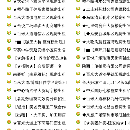
★大砭沟下梅园小区现房出租
师范路供水公司家属院房
★师范路干休所家属院房出租
▲二庄科药材公司家属楼
百米大道供电局二区现房出租
◆马家湾延化小区楼房租
▲吾悦广场璀璨天街商铺出租
★七里铺房产大厦楼房出
▲百米大道电信西区现房出租
【◆延安新城学区现房出
┣▇【碾庄大桥 整栋楼出租】
★大砭沟慧智蓝湾现房出
育英中学旁延安绽小区房出售
┣▇【麻辣肝掐疙瘩店转
【★急招★】:养老护理员10名
★吾悦广场璀璨天街商铺
【★招聘★】会所厨师一名
陕西丰茂拍卖有限公司房
南寨贬（南寨雅苑）现房出租
★百米大道治平锦阳现房
百米大道/博成仕佳学区房出租
长庆姬塬油田元214区长6
★中心街治平大厦写字楼出租
▲中延国际七楼整层出租/
【暑期数理英高效提分课招生
★百米大道楠林九号院房
【诚招】美团充电宝二级合作
★百米大道龙昌园楼房出
【出租】：大库房、加工用房
◆凤凰广场荣利市场旺铺
★百米大道上下两层门面出租
【★美团外卖-延安站★】