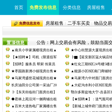
首页
免费发布信息
分类信息
房屋租售
房屋租售
二手车买卖
物品交易
免费信息发布
公告：网上交易会有风险，鼓励当面交易。
置顶信息
▲南关小学家属楼现房出租▲
★中心街慧源大厦现房出
【★招聘★】司机（限退役军
┣▇【延安新区寇火锅店
【招聘】服务员 帮厨 传菜员
★红化三期B区24号楼5楼
★枣园路新洲小镇现房出售★
▲能源小区B区南门商铺转
★马家湾盛世花城现房出租★
★马家湾六中对面门面房
长庆油田分公司第一采油厂20
▲大砭沟水利小区B区现房
┣【东关街临街门面房出租】
鄂尔多斯盆地大宁-吉县区
◆君林上苑沿河一侧商铺出租
【★招聘★】：送气瓶司
▲百米大道热电厂家属楼出售
【新城上城华府门面房出