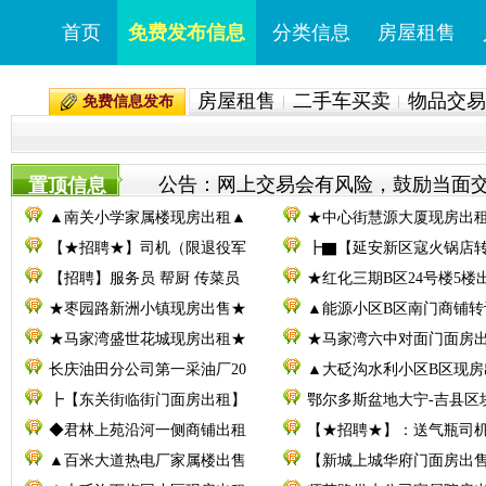
首页
免费发布信息
分类信息
房屋租售
房屋租售
二手车买卖
物品交易
免费信息发布
公告：网上交易会有风险，鼓励当面交易。
置顶信息
▲南关小学家属楼现房出租▲
★中心街慧源大厦现房出
【★招聘★】司机（限退役军
┣▇【延安新区寇火锅店
【招聘】服务员 帮厨 传菜员
★红化三期B区24号楼5楼
★枣园路新洲小镇现房出售★
▲能源小区B区南门商铺转
★马家湾盛世花城现房出租★
★马家湾六中对面门面房
长庆油田分公司第一采油厂20
▲大砭沟水利小区B区现房
┣【东关街临街门面房出租】
鄂尔多斯盆地大宁-吉县区
◆君林上苑沿河一侧商铺出租
【★招聘★】：送气瓶司
▲百米大道热电厂家属楼出售
【新城上城华府门面房出