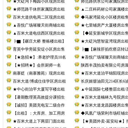
★大砭沟下梅园小区现房出租
师范路供水公司家属院房
★师范路干休所家属院房出租
▲二庄科药材公司家属楼
百米大道供电局二区现房出租
◆马家湾延化小区楼房租
▲吾悦广场璀璨天街商铺出租
★七里铺房产大厦楼房出
▲百米大道电信西区现房出租
【◆延安新城学区现房出
┣▇【碾庄大桥 整栋楼出租】
★大砭沟慧智蓝湾现房出
育英中学旁延安绽小区房出售
┣▇【麻辣肝掐疙瘩店转
【★急招★】:养老护理员10名
★吾悦广场璀璨天街商铺
【★招聘★】会所厨师一名
陕西丰茂拍卖有限公司房
南寨贬（南寨雅苑）现房出租
★百米大道治平锦阳现房
百米大道/博成仕佳学区房出租
长庆姬塬油田元214区长6
★中心街治平大厦写字楼出租
▲中延国际七楼整层出租/
【暑期数理英高效提分课招生
★百米大道楠林九号院房
【诚招】美团充电宝二级合作
★百米大道龙昌园楼房出
【出租】：大库房、加工用房
◆凤凰广场荣利市场旺铺
★百米大道上下两层门面出租
【★美团外卖-延安站★】