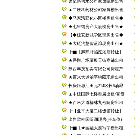
师范路供水公司家属院房出售
▲二庄科药材公司家属楼出售
◆马家湾延化小区楼房租售◆
★七里铺房产大厦楼房出售★
【◆延安新城学区现房出售◆
★大砭沟慧智蓝湾现房出租★
┣▇【麻辣肝掐疙瘩店转让】
★吾悦广场璀璨天街商铺出租
陕西丰茂拍卖有限公司房屋产
★百米大道治平锦阳现房出租
长庆姬塬油田元214区长6油藏
▲中延国际七楼整层出租/百货
★百米大道楠林九号院房出租
┣【亚平大厦二楼饭馆转让】
出售碧桂园听湖现房(带车位)
┣▇【★丽融大厦写字楼出租