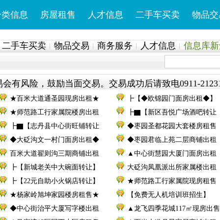
分类信息
房屋租售
人才信息
二手车买卖
物品交
二手车买卖
物品交易
商务服务
人才信息
信息库新鲜
会有风险，鼓励当面交易。交易成功后请致电0911-2123
★百米大道通圣园现房出租★
┣【◆欧锦园门面房出租◆】
★师范路工行家属院楼房出租
┣▇【新区吾悦广场酒吧转让
┣▇【志丹县中心街旺铺转让
◆枣园圣都花园大套楼房租售
◆大砭沟文一村门面房出租◆
◆枣园君临上苑二层商铺出租
百米大道翟则沟三期商铺出租
▲中心街慧园大厦门面房出租
┣【新城老关中大碗面转让】
大砭沟凤凰派出所家属楼出租
┣【22元自助小火锅店转让】
★师范路工行家属院现房租售
★杨家岭旭坤家园楼房租售★
【免费无人机培训班招生】
◆中心街治平大厦写字楼出租
▲龙飞四季花城117㎡现房出售