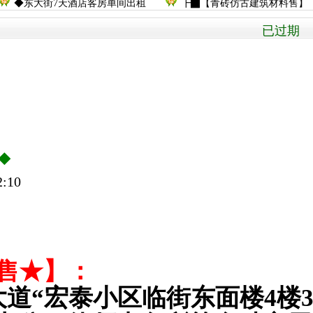
◆东大街7天酒店客房单间出租
┣▇【青砖仿古建筑材料售】
已过期 被
◆
:10
售★】：
道“宏泰小区临街东面楼4楼3