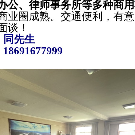
办公
、律师事务所等多种商用
商业圈成熟。交通便利，有意
面谈！
：同先生
91677999