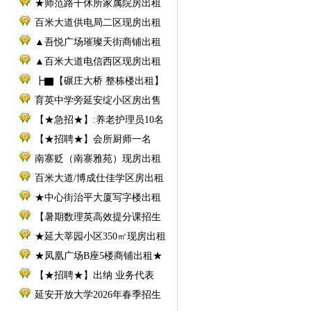
★师范路干休所家属院房出租
百米大道供电局二区现房出租
▲吾悦广场璀璨天街商铺出租
▲百米大道电信西区现房出租
┣▇【碾庄大桥 整栋楼出租】
育英中学旁延安绽小区房出售
【★急招★】:养老护理员10名
【★招聘★】会所厨师一名
南寨贬（南寨雅苑）现房出租
百米大道/博成仕佳学区房出租
★中心街治平大厦写字楼出租
【暑期数理英高效提分课招生
★延大莘园小区350㎡现房出租
★凤凰广场B座5楼商铺出租★
【★招聘★】出纳 业务代表
延安开放大学2026年春季招生