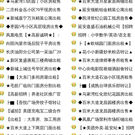
★马家湾13区园丁小区房租售
★百米大道月星家居商铺出租
二庄科金岳小区70平现房出售
▲延安领航铂金精装公寓出租
★新城嘉宁万兴精装公寓出租
◆凯泽世纪公园工抵房急售◆
◆枣园5号小区高层现房出售◆
延安嘉盛石油机械公司【招聘
凤凰电竞【★高薪诚聘★】：
招聘：小学数学/英语/语文老
向阳沟菜市场后院子平房出售
┣【★欧锦园门面房出租★】
长庆油田分公司第一采油厂20
▲花小小新疆炒米粉店转让▲
▲新区复盛唐苑三楼商铺出租
★百米大道律师事务所租售★
◆新城上城伍号学区房出租◆
中心街电影院巷烟酒副食转让
┣▇【大东门多间房屋出租】
▲百米大道石油小区现房租售
★毛纺厂临街门面房分割出租
┣▇【成熟台球俱乐部转让】
【高薪招聘｜养老社区推广官
★马家湾红化世纪花园房出租
┣▇【吾悦广场旁饺子馆转让
◆百米大道龙昌园楼房出售◆
【诚招】美团充电宝二级合作
★百米大道龙昌园楼房出售★
【出租】：大库房、加工用房
◆凤凰广场荣利市场旺铺出租
★百米大道上下两层门面出租
【★美团外卖-延安站★】招聘