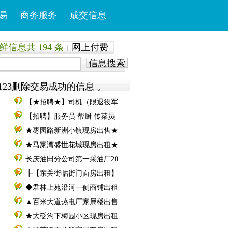
易
商务服务
成交信息
信息共 194 条
网上付费
信息搜索
123删除交易成功的信息 。
【★招聘★】司机（限退役军
【招聘】服务员 帮厨 传菜员
★枣园路新洲小镇现房出售★
★马家湾盛世花城现房出租★
长庆油田分公司第一采油厂20
┣【东关街临街门面房出租】
◆君林上苑沿河一侧商铺出租
▲百米大道热电厂家属楼出售
★大砭沟下梅园小区现房出租