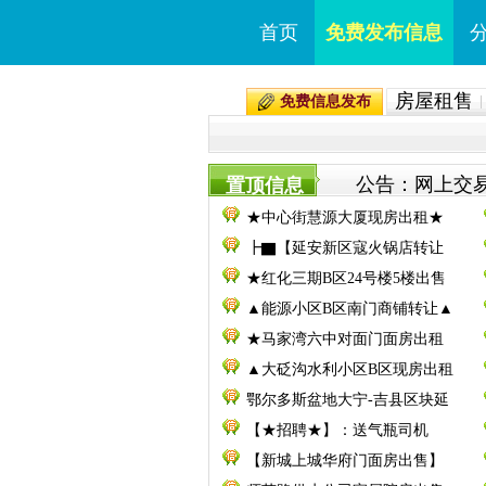
首页
免费发布信息
房屋租售
免费信息发布
公告：网上交易
置顶信息
★中心街慧源大厦现房出租★
┣▇【延安新区寇火锅店转让
★红化三期B区24号楼5楼出售
▲能源小区B区南门商铺转让▲
★马家湾六中对面门面房出租
▲大砭沟水利小区B区现房出租
鄂尔多斯盆地大宁-吉县区块延
【★招聘★】：送气瓶司机
【新城上城华府门面房出售】