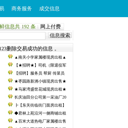
易
商务服务
成交信息
信息共 192 条
网上付费
信息搜索
123删除交易成功的信息 。
▲南关小学家属楼现房出租▲
【★招聘★】司机（限退役军
【招聘】服务员 帮厨 传菜员
★枣园路新洲小镇现房出售★
★马家湾盛世花城现房出租★
长庆油田分公司第一采油厂20
┣【东关街临街门面房出租】
◆君林上苑沿河一侧商铺出租
▲百米大道热电厂家属楼出售