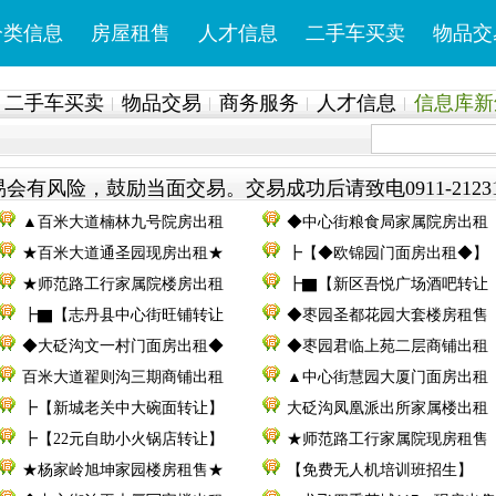
分类信息
房屋租售
人才信息
二手车买卖
物品交
二手车买卖
物品交易
商务服务
人才信息
信息库新鲜
会有风险，鼓励当面交易。交易成功后请致电0911-2123
▲百米大道楠林九号院房出租
◆中心街粮食局家属院房出租
★百米大道通圣园现房出租★
┣【◆欧锦园门面房出租◆】
★师范路工行家属院楼房出租
┣▇【新区吾悦广场酒吧转让
┣▇【志丹县中心街旺铺转让
◆枣园圣都花园大套楼房租售
◆大砭沟文一村门面房出租◆
◆枣园君临上苑二层商铺出租
百米大道翟则沟三期商铺出租
▲中心街慧园大厦门面房出租
┣【新城老关中大碗面转让】
大砭沟凤凰派出所家属楼出租
┣【22元自助小火锅店转让】
★师范路工行家属院现房租售
★杨家岭旭坤家园楼房租售★
【免费无人机培训班招生】