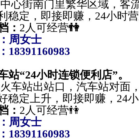
：
中心街南门里繁华区域，客
利稳定，即接即赚，24小时
档：
2人可经营
👫
：
周女士
391160983
“24小时连锁便利店”。
：
火车站出站口，汽车站对面
好稳定上升，即接即赚，24
档：
2人可经营
👫
：
周女士
391160983