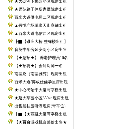
★大砭沟下梅园小区现房出租
★师范路干休所家属院房出租
百米大道供电局二区现房出租
▲吾悦广场璀璨天街商铺出租
▲百米大道电信西区现房出租
┣▇【碾庄大桥 整栋楼出租】
育英中学旁延安绽小区房出售
【★急招★】:养老护理员10名
【★招聘★】会所厨师一名
南寨贬（南寨雅苑）现房出租
百米大道/博成仕佳学区房出租
★中心街治平大厦写字楼出租
★延大莘园小区350㎡现房出租
出售碧桂园听湖现房(带车位)
┣▇【★丽融大厦写字楼出租
【★百台游戏机白菜价出售★