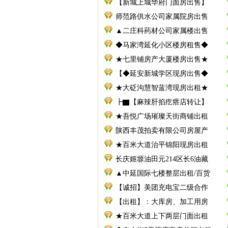
【新城上城华府门面房出售】
师范路供水公司家属院房出售
▲二庄科药材公司家属楼出售
◆马家湾延化小区楼房租售◆
★七里铺房产大厦楼房出售★
【◆延安新城学区现房出售◆
★大砭沟慧智蓝湾现房出租★
┣▇【麻辣肝掐疙瘩店转让】
★吾悦广场璀璨天街商铺出租
陕西丰茂拍卖有限公司房屋产
★百米大道治平锦阳现房出租
长庆姬塬油田元214区长6油藏
▲中延国际七楼整层出租/百货
【诚招】美团充电宝二级合作
【出租】：大库房、加工用房
★百米大道上下两层门面出租