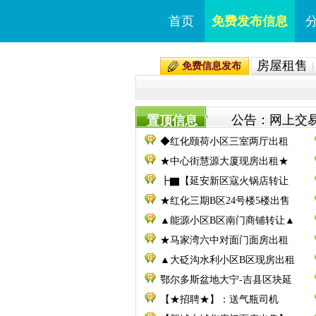
首页
免费发布信息
房屋租售
免费信息发布
公告：网上交易
置顶信息
◆红化颐荷小区三室两厅出租
★中心街慧源大厦现房出租★
┣▇【延安新区寇火锅店转让
★红化三期B区24号楼5楼出售
▲能源小区B区南门商铺转让▲
★马家湾六中对面门面房出租
▲大砭沟水利小区B区现房出租
鄂尔多斯盆地大宁-吉县区块延
【★招聘★】：送气瓶司机