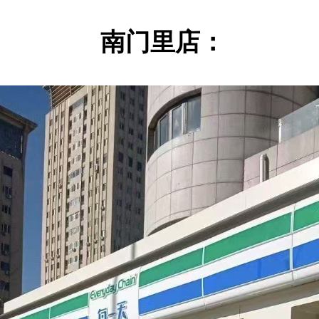
南门里店：