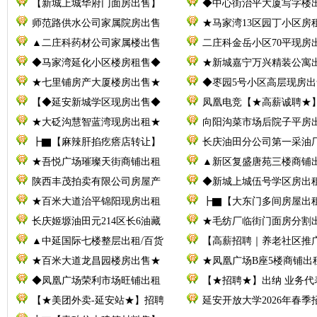
【新城上城华府门面房出售】
◆中心街治平大厦写字楼
师范路供水公司家属院房出售
★马家湾13区园丁小区房
▲二庄科药材公司家属楼出售
二庄科金岳小区70平现房
◆马家湾延化小区楼房租售◆
★新城嘉宁万兴精装公寓
★七里铺房产大厦楼房出售★
◆枣园5号小区高层现房出
【◆延安新城学区现房出售◆
凤凰电竞【★高薪诚聘★
★大砭沟慧智蓝湾现房出租★
向阳沟菜市场后院子平房
┣▇【麻辣肝掐疙瘩店转让】
长庆油田分公司第一采油厂
★吾悦广场璀璨天街商铺出租
▲新区复盛唐苑三楼商铺
陕西丰茂拍卖有限公司房屋产
◆新城上城伍号学区房出
★百米大道治平锦阳现房出租
┣▇【大东门多间房屋出
长庆姬塬油田元214区长6油藏
★毛纺厂临街门面房分割
▲中延国际七楼整层出租/百货
【高薪招聘｜养老社区推
★百米大道龙昌园楼房出售★
★凤凰广场B座5楼商铺出
◆凤凰广场荣利市场旺铺出租
【★招聘★】出纳 业务代
【★美团外卖-延安站★】招聘
延安开放大学2026年春季