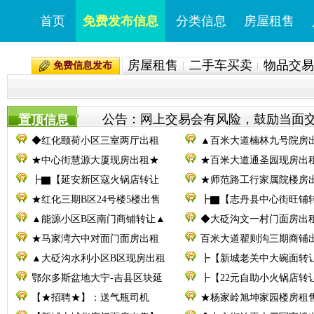
首页
免费发布信息
分类信息
房屋租售
房屋租售
二手车买卖
物品交易
免费信息发布
公告：网上交易会有风险，鼓励当面交易。
置顶信息
◆红化颐荷小区三室两厅出租
▲百米大道楠林九号院房
★中心街慧源大厦现房出租★
★百米大道通圣园现房出
┣▇【延安新区寇火锅店转让
★师范路工行家属院楼房
★红化三期B区24号楼5楼出售
┣▇【志丹县中心街旺铺
▲能源小区B区南门商铺转让▲
◆大砭沟文一村门面房出
★马家湾六中对面门面房出租
百米大道翟则沟三期商铺
▲大砭沟水利小区B区现房出租
┣【新城老关中大碗面转
鄂尔多斯盆地大宁-吉县区块延
┣【22元自助小火锅店转
【★招聘★】：送气瓶司机
★杨家岭旭坤家园楼房租