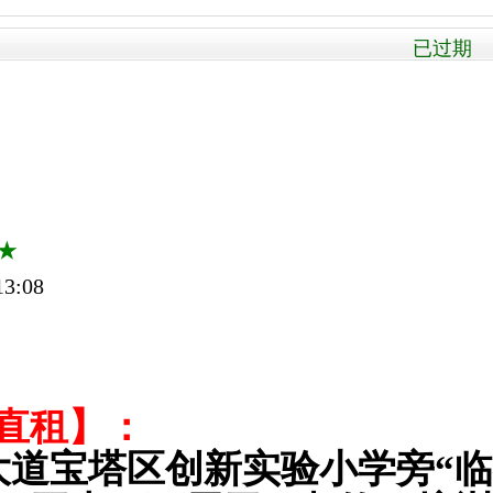
已过期 被
★
3:08
—直租】：
大道宝塔区创新实验小学旁“