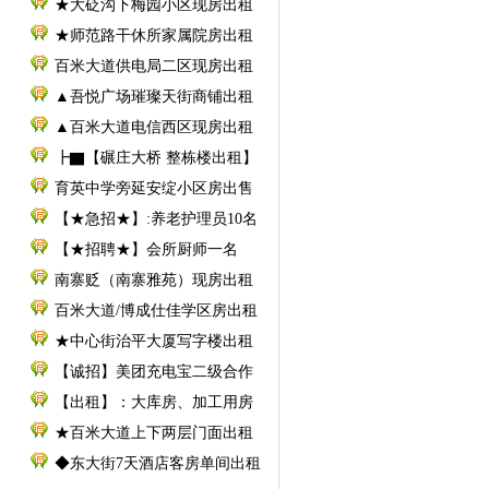
★大砭沟下梅园小区现房出租
★师范路干休所家属院房出租
百米大道供电局二区现房出租
▲吾悦广场璀璨天街商铺出租
▲百米大道电信西区现房出租
┣▇【碾庄大桥 整栋楼出租】
育英中学旁延安绽小区房出售
【★急招★】:养老护理员10名
【★招聘★】会所厨师一名
南寨贬（南寨雅苑）现房出租
百米大道/博成仕佳学区房出租
★中心街治平大厦写字楼出租
【诚招】美团充电宝二级合作
【出租】：大库房、加工用房
★百米大道上下两层门面出租
◆东大街7天酒店客房单间出租