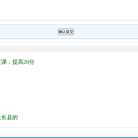
课，提高20分
！
延长县的