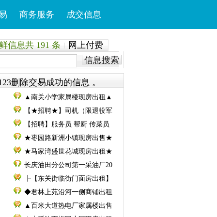
易
商务服务
成交信息
信息共 191 条
网上付费
信息搜索
123删除交易成功的信息 。
▲南关小学家属楼现房出租▲
【★招聘★】司机（限退役军
【招聘】服务员 帮厨 传菜员
★枣园路新洲小镇现房出售★
★马家湾盛世花城现房出租★
长庆油田分公司第一采油厂20
┣【东关街临街门面房出租】
◆君林上苑沿河一侧商铺出租
▲百米大道热电厂家属楼出售