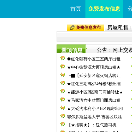
首页
免费发布信息
房屋租售
免费信息发布
公告：网上交易
置顶信息
◆红化颐荷小区三室两厅出租
★中心街慧源大厦现房出租★
┣▇【延安新区寇火锅店转让
★红化三期B区24号楼5楼出售
▲能源小区B区南门商铺转让▲
★马家湾六中对面门面房出租
▲大砭沟水利小区B区现房出租
鄂尔多斯盆地大宁-吉县区块延
【★招聘★】：送气瓶司机