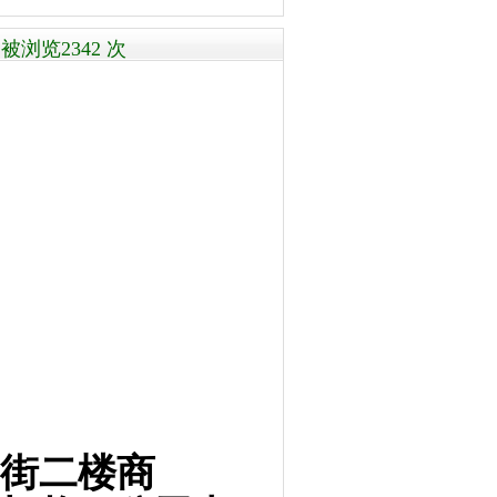
浏览2342 次
临街二楼商