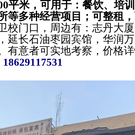
700平米，可用于：餐饮、培
所等多种经营项目；
可整租，
卫校门口，
周边有：志丹大厦
，延长石油枣园宾馆，华润万
。有意者可实地考察，价格详
29117531