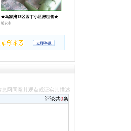
★马家湾13区园丁小区房租售★
延安市
信息网同意其观点或证实其描述
评论共
0
条