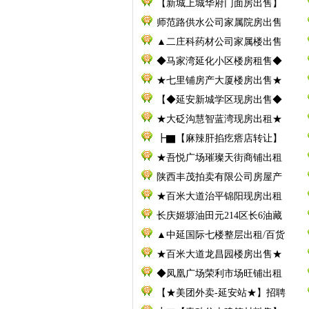
【新城上城华府门面房出售】
师范路供水公司家属院房出售
▲二庄科药材公司家属楼出售
◆马家湾延化小区楼房租售◆
★七里铺房产大厦楼房出售★
【◆延安新城学区现房出售◆
★大砭沟慧智蓝湾现房出租★
┣▇【麻辣肝掐疙瘩店转让】
★吾悦广场璀璨天街商铺出租
陕西丰茂拍卖有限公司房屋产
★百米大道治平锦阳现房出租
长庆姬塬油田元214区长6油藏
▲中延国际七楼整层出租/百货
★百米大道龙昌园楼房出售★
◆凤凰广场荣利市场旺铺出租
【★美团外卖-延安站★】招聘