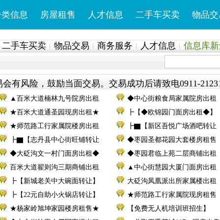
分类信息
房屋租售
人才信息
二手车买卖
物品交
二手车买卖
物品交易
商务服务
人才信息
信息库新鲜
会有风险，鼓励当面交易。交易成功后请致电0911-2123
▲百米大道楠林九号院房出租
◆中心街粮食局家属院房出租
★百米大道通圣园现房出租★
┣【◆欧锦园门面房出租◆】
★师范路工行家属院楼房出租
┣▇【新区吾悦广场酒吧转让
┣▇【志丹县中心街旺铺转让
◆枣园圣都花园大套楼房租售
◆大砭沟文一村门面房出租◆
◆枣园君临上苑二层商铺出租
百米大道翟则沟三期商铺出租
▲中心街慧园大厦门面房出租
┣【新城老关中大碗面转让】
大砭沟凤凰派出所家属楼出租
┣【22元自助小火锅店转让】
★师范路工行家属院现房租售
★杨家岭旭坤家园楼房租售★
【免费无人机培训班招生】