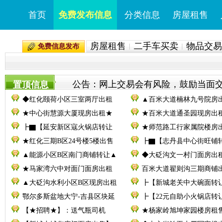
首页
免费发布信息
分类信息
房屋租售
房屋租售
二手车买卖
物品交易
免费信息发布
公告：网上交易会有风险，鼓励当面交易。
置顶信息
◆红化颐荷小区三室两厅出租
▲百米大道楠林九号院房
★中心街慧源大厦现房出租★
★百米大道通圣园现房出
┣▇【延安新区寇火锅店转让
★师范路工行家属院楼房
★红化三期B区24号楼5楼出售
┣▇【志丹县中心街旺铺
▲能源小区B区南门商铺转让▲
◆大砭沟文一村门面房出
★马家湾六中对面门面房出租
百米大道翟则沟三期商铺
▲大砭沟水利小区B区现房出租
┣【新城老关中大碗面转
鄂尔多斯盆地大宁-吉县区块延
┣【22元自助小火锅店转
【★招聘★】：送气瓶司机
★杨家岭旭坤家园楼房租