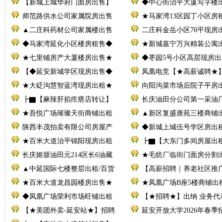
【新城上城华府门面房出售】
◆中心街治平大厦写字楼
师范路供水公司家属院房出售
★马家湾13区园丁小区房
▲二庄科药材公司家属楼出售
二庄科金岳小区70平现房
◆马家湾延化小区楼房租售◆
★新城嘉宁万兴精装公寓
★七里铺房产大厦楼房出售★
◆枣园5号小区高层现房出
【◆延安新城学区现房出售◆
凤凰电竞【★高薪诚聘★
★大砭沟慧智蓝湾现房出租★
向阳沟菜市场后院子平房
┣▇【麻辣肝掐疙瘩店转让】
长庆油田分公司第一采油厂
★吾悦广场璀璨天街商铺出租
▲新区复盛唐苑三楼商铺
陕西丰茂拍卖有限公司房屋产
◆新城上城伍号学区房出
★百米大道治平锦阳现房出租
┣▇【大东门多间房屋出
长庆姬塬油田元214区长6油藏
★毛纺厂临街门面房分割
▲中延国际七楼整层出租/百货
【高薪招聘｜养老社区推
★百米大道龙昌园楼房出售★
★凤凰广场B座5楼商铺出
◆凤凰广场荣利市场旺铺出租
【★招聘★】出纳 业务代
【★美团外卖-延安站★】招聘
延安开放大学2026年春季