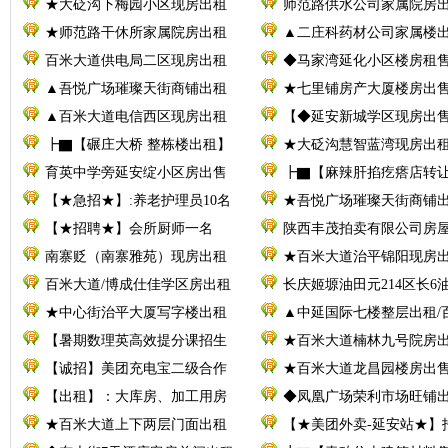
★大砭沟下梅园小区现房出租
师范路供水公司家属院房
★师范路干休所家属院房出租
▲二庄科药材公司家属楼
百米大道供电局二区现房出租
◆马家湾延化小区楼房租
▲吾悦广场璀璨天街商铺出租
★七里铺房产大厦楼房出
▲百米大道电信西区现房出租
【◆延安新城学区现房出
┣▇【碾庄大桥 整栋楼出租】
★大砭沟慧智蓝湾现房出
育英中学旁延安绽小区房出售
┣▇【麻辣肝掐疙瘩店转
【★急招★】:养老护理员10名
★吾悦广场璀璨天街商铺
【★招聘★】会所厨师一名
陕西丰茂拍卖有限公司房
南寨贬（南寨雅苑）现房出租
★百米大道治平锦阳现房
百米大道/博成仕佳学区房出租
长庆姬塬油田元214区长6
★中心街治平大厦写字楼出租
▲中延国际七楼整层出租/
【暑期数理英高效提分课招生
★百米大道楠林九号院房
【诚招】美团充电宝二级合作
★百米大道龙昌园楼房出
【出租】：大库房、加工用房
◆凤凰广场荣利市场旺铺
★百米大道上下两层门面出租
【★美团外卖-延安站★】