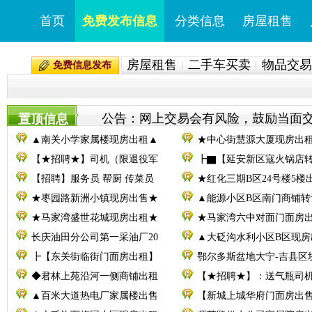
首页
免费发布信息
分类信息
房屋租售
房屋租售
二手车买卖
物品交易
免费信息发布
公告：网上交易会有风险，鼓励当面交易。
置顶信息
▲南关小学家属楼现房出租▲
★中心街慧源大厦现房出
【★招聘★】司机（限退役军
┣▇【延安新区寇火锅店
【招聘】服务员 帮厨 传菜员
★红化三期B区24号楼5楼
★枣园路新洲小镇现房出售★
▲能源小区B区南门商铺转
★马家湾盛世花城现房出租★
★马家湾六中对面门面房
长庆油田分公司第一采油厂20
▲大砭沟水利小区B区现房
┣【东关街临街门面房出租】
鄂尔多斯盆地大宁-吉县区
◆君林上苑沿河一侧商铺出租
【★招聘★】：送气瓶司
▲百米大道热电厂家属楼出售
【新城上城华府门面房出