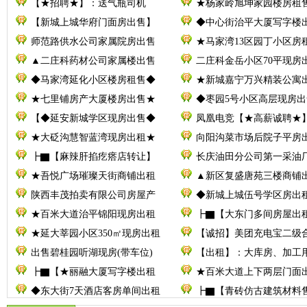
【★招聘★】：送气瓶司机
★杨家岭旭坤家园楼房租
【新城上城华府门面房出售】
◆中心街治平大厦写字楼
师范路供水公司家属院房出售
★马家湾13区园丁小区房
▲二庄科药材公司家属楼出售
二庄科金岳小区70平现房
◆马家湾延化小区楼房租售◆
★新城嘉宁万兴精装公寓
★七里铺房产大厦楼房出售★
◆枣园5号小区高层现房出
【◆延安新城学区现房出售◆
凤凰电竞【★高薪诚聘★
★大砭沟慧智蓝湾现房出租★
向阳沟菜市场后院子平房
┣▇【麻辣肝掐疙瘩店转让】
长庆油田分公司第一采油厂
★吾悦广场璀璨天街商铺出租
▲新区复盛唐苑三楼商铺
陕西丰茂拍卖有限公司房屋产
◆新城上城伍号学区房出
★百米大道治平锦阳现房出租
┣▇【大东门多间房屋出
★延大莘园小区350㎡现房出租
【诚招】美团充电宝二级
出售碧桂园听湖现房(带车位)
【出租】：大库房、加工
┣▇【★丽融大厦写字楼出租
★百米大道上下两层门面
◆东大街7天酒店客房单间出租
┣▇【青砖仿古建筑材料