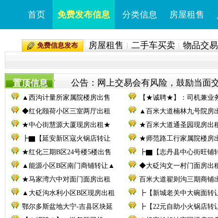
首页
免费发布信息
分类信息
房屋租售
房屋租售
二手车买卖
物品交易
免费信息发布
公告：网上交易会有风险，鼓励当面交易。
置顶信息
▲西沟计量所家属院楼房出售
【★诚聘★】：司机兼业
◆红化颐荷小区三室两厅出租
▲百米大道楠林九号院房
★中心街慧源大厦现房出租★
★百米大道通圣园现房出
┣▇【延安新区寇火锅店转让
★师范路工行家属院楼房
★红化三期B区24号楼5楼出售
┣▇【志丹县中心街旺铺
▲能源小区B区南门商铺转让▲
◆大砭沟文一村门面房出
★马家湾六中对面门面房出租
百米大道翟则沟三期商铺
▲大砭沟水利小区B区现房出租
┣【新城老关中大碗面转
鄂尔多斯盆地大宁-吉县区块延
┣【22元自助小火锅店转