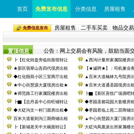
首页
免费发布信息
分类信息
房屋租售
房屋租售
二手车买卖
物品交易
免费信息发布
公告：网上交易会有风险，鼓励当面交易。
置顶信息
┣【红化转盘旁临街面馆转让
▲西沟计量所家属院楼房
★新区翡翠山吾四代现房出租
【★诚聘★】：司机兼业
◆红化颐荷小区三室两厅出租
▲百米大道楠林九号院房
★中心街慧源大厦现房出租★
★百米大道通圣园现房出
★师范路工行家属院楼房出租
┣▇【新区吾悦广场酒吧
┣▇【志丹县中心街旺铺转让
◆枣园圣都花园大套楼房
◆大砭沟文一村门面房出租◆
◆枣园君临上苑二层商铺
百米大道翟则沟三期商铺出租
▲中心街慧园大厦门面房
┣【新城老关中大碗面转让】
大砭沟凤凰派出所家属楼