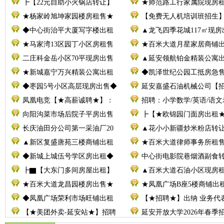
┣【22元自助小火锅店转让】
★师范路工行家属院现房
★杨家岭旭坤家园楼房租售★
【免费无人机培训班招生
◆中心街治平大厦写字楼出租
▲龙飞四季花城117㎡现房
★马家湾13区园丁小区房租售
★百米大道月星家居商铺
二庄科金岳小区70平现房出售
▲延安领航铂金精装公寓
★新城嘉宁万兴精装公寓出租
◆凯泽世纪公园工抵房急
◆枣园5号小区高层现房出售◆
延安嘉盛石油机械公司【
凤凰电竞【★高薪诚聘★】：
招聘：小学数学/英语/语文
向阳沟菜市场后院子平房出售
┣【★欧锦园门面房出租
长庆油田分公司第一采油厂20
▲花小小新疆炒米粉店转
▲新区复盛唐苑三楼商铺出租
★百米大道律师事务所租
◆新城上城伍号学区房出租◆
中心街电影院巷烟酒副食
┣▇【大东门多间房屋出租】
▲百米大道石油小区现房
★百米大道龙昌园楼房出售★
★凤凰广场B座5楼商铺出
◆凤凰广场荣利市场旺铺出租
【★招聘★】出纳 业务代
【★美团外卖-延安站★】招聘
延安开放大学2026年春季