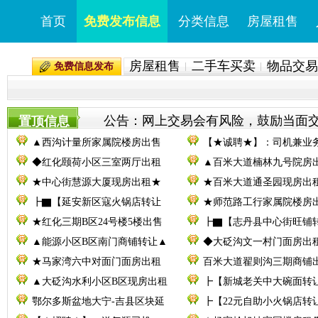
首页
免费发布信息
分类信息
房屋租售
房屋租售
二手车买卖
物品交易
免费信息发布
公告：网上交易会有风险，鼓励当面交易。
置顶信息
▲西沟计量所家属院楼房出售
【★诚聘★】：司机兼业
◆红化颐荷小区三室两厅出租
▲百米大道楠林九号院房
★中心街慧源大厦现房出租★
★百米大道通圣园现房出
┣▇【延安新区寇火锅店转让
★师范路工行家属院楼房
★红化三期B区24号楼5楼出售
┣▇【志丹县中心街旺铺
▲能源小区B区南门商铺转让▲
◆大砭沟文一村门面房出
★马家湾六中对面门面房出租
百米大道翟则沟三期商铺
▲大砭沟水利小区B区现房出租
┣【新城老关中大碗面转
鄂尔多斯盆地大宁-吉县区块延
┣【22元自助小火锅店转