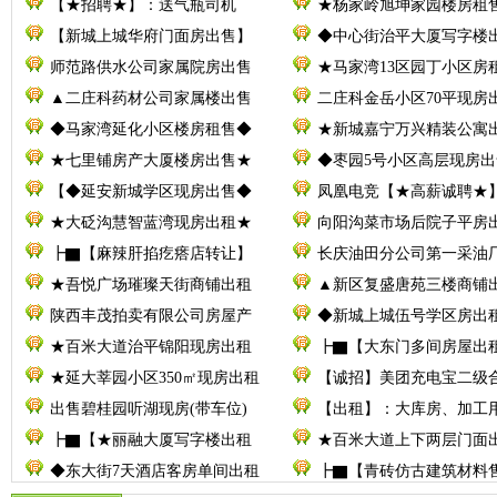
【★招聘★】：送气瓶司机
★杨家岭旭坤家园楼房租
【新城上城华府门面房出售】
◆中心街治平大厦写字楼
师范路供水公司家属院房出售
★马家湾13区园丁小区房
▲二庄科药材公司家属楼出售
二庄科金岳小区70平现房
◆马家湾延化小区楼房租售◆
★新城嘉宁万兴精装公寓
★七里铺房产大厦楼房出售★
◆枣园5号小区高层现房出
【◆延安新城学区现房出售◆
凤凰电竞【★高薪诚聘★
★大砭沟慧智蓝湾现房出租★
向阳沟菜市场后院子平房
┣▇【麻辣肝掐疙瘩店转让】
长庆油田分公司第一采油厂
★吾悦广场璀璨天街商铺出租
▲新区复盛唐苑三楼商铺
陕西丰茂拍卖有限公司房屋产
◆新城上城伍号学区房出
★百米大道治平锦阳现房出租
┣▇【大东门多间房屋出
★延大莘园小区350㎡现房出租
【诚招】美团充电宝二级
出售碧桂园听湖现房(带车位)
【出租】：大库房、加工
┣▇【★丽融大厦写字楼出租
★百米大道上下两层门面
◆东大街7天酒店客房单间出租
┣▇【青砖仿古建筑材料