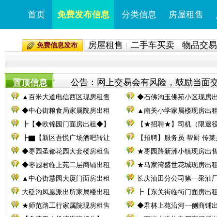
首页
免费发布信息
分类信息
房屋租售
房屋租售
二手车买卖
物品交易
免费信息发布
公告：网上交易会有风险，鼓励当面交易。
置顶信息
▲百米大道电信西区现房租售
◆石佛沟玉佛苑小区现房
◆中心街粮食局家属院房出租
▲南关小学家属楼现房出
┣【◆欧锦园门面房出租◆】
【★招聘★】司机（限退
┣▇【新区吾悦广场酒吧转让
【招聘】服务员 帮厨 传菜
◆枣园圣都花园大套楼房租售
★枣园路新洲小镇现房出
◆枣园君临上苑二层商铺出租
★马家湾盛世花城现房出
▲中心街慧园大厦门面房出租
长庆油田分公司第一采油厂
大砭沟凤凰派出所家属楼出租
┣【东关街临街门面房出
★师范路工行家属院现房租售
◆君林上苑沿河一侧商铺