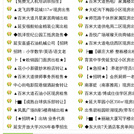
【免费无人机培训班招生】
▲百米大道热电厂家属楼
▲龙飞四季花城117㎡现房出售
★大砭沟下梅园小区现房
★百米大道月星家居商铺出租
★师范路干休所家属院房
▲延安领航铂金精装公寓出租
百米大道供电局二区现房
◆凯泽世纪公园工抵房急售◆
▲吾悦广场璀璨天街商铺
延安嘉盛石油机械公司【招聘
▲百米大道电信西区现房
招聘：小学数学/英语/语文老
┣▇【碾庄大桥 整栋楼出
┣【★欧锦园门面房出租★】
育英中学旁延安绽小区房
▲花小小新疆炒米粉店转让▲
【★急招★】:养老护理员1
★百米大道律师事务所租售★
【★招聘★】会所厨师一
中心街电影院巷烟酒副食转让
南寨贬（南寨雅苑）现房
▲百米大道石油小区现房租售
百米大道/博成仕佳学区房
┣▇【成熟台球俱乐部转让】
★延大莘园小区350㎡现房
★凤凰广场B座5楼商铺出租★
出售碧桂园听湖现房(带车
【★招聘★】出纳 业务代表
┣▇【★丽融大厦写字楼
延安开放大学2026年春季招生
◆东大街7天酒店客房单间