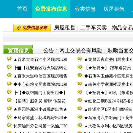
首页
免费发布信息
分类信息
房屋租售
房屋租售
二手车买卖
物品交易
免费信息发布
公告：网上交易会有风险，鼓励当面交易。
置顶信息
▲百米大道石油小区现房出租
★龙昌园夜市旁门面房出
┣▇【延安新区寇火锅店转让
【★招聘★】:跟车送货员
▲百米大道电信西区现房租售
◆石佛沟玉佛苑小区现房
◆中心街粮食局家属院房出租
▲南关小学家属楼现房出
┣【◆欧锦园门面房出租◆】
【★招聘★】司机（限退
【招聘】服务员 帮厨 传菜员
★红化三期B区24号楼5楼
★枣园路新洲小镇现房出售★
▲能源小区B区南门商铺转
★马家湾盛世花城现房出租★
★马家湾六中对面门面房
长庆油田分公司第一采油厂20
▲大砭沟水利小区B区现房