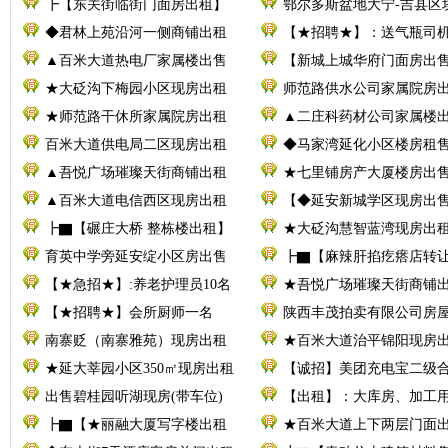
┣【东关街临街门面房出租】
鄂尔多斯盆地大宁-吉县区
◆君林上苑沿河一侧商铺出租
【★招聘★】：送气瓶司
▲百米大道热电厂家属楼出售
【新城上城华府门面房出
★大砭沟下梅园小区现房出租
师范路供水公司家属院房
★师范路干休所家属院房出租
▲二庄科药材公司家属楼
百米大道供电局二区现房出租
◆马家湾延化小区楼房租
▲吾悦广场璀璨天街商铺出租
★七里铺房产大厦楼房出
▲百米大道电信西区现房出租
【◆延安新城学区现房出
┣▇【碾庄大桥 整栋楼出租】
★大砭沟慧智蓝湾现房出
育英中学旁延安绽小区房出售
┣▇【麻辣肝掐疙瘩店转
【★急招★】:养老护理员10名
★吾悦广场璀璨天街商铺
【★招聘★】会所厨师一名
陕西丰茂拍卖有限公司房
南寨贬（南寨雅苑）现房出租
★百米大道治平锦阳现房
★延大莘园小区350㎡现房出租
【诚招】美团充电宝二级
出售碧桂园听湖现房(带车位)
【出租】：大库房、加工
┣▇【★丽融大厦写字楼出租
★百米大道上下两层门面