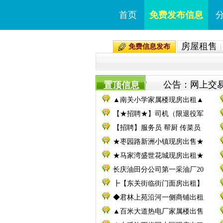
首页
免费发布信息
房屋租售
免费信息发布
公告：网上交易
置顶信息
▲南关小学家属楼现房出租▲
【★招聘★】司机（限退役军
【招聘】服务员 帮厨 传菜员
★枣园路新洲小镇现房出售★
★马家湾盛世花城现房出租★
长庆油田分公司第一采油厂20
┣【东关街临街门面房出租】
◆君林上苑沿河一侧商铺出租
▲百米大道热电厂家属楼出售