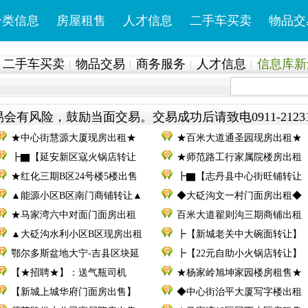
分类信息
房屋租售
人才信息
二手车买卖
物品交
二手车买卖
物品交易
商务服务
人才信息
信息库新鲜
会有风险，鼓励当面交易。交易成功后请致电0911-2123
★中心街慧源大厦现房出租★
★百米大道通圣园现房出租★
┣▇【延安新区寇火锅店转让
★师范路工行家属院楼房出租
★红化三期B区24号楼5楼出售
┣▇【志丹县中心街旺铺转让
▲能源小区B区南门商铺转让▲
◆大砭沟文一村门面房出租◆
★马家湾六中对面门面房出租
百米大道翟则沟三期商铺出租
▲大砭沟水利小区B区现房出租
┣【新城老关中大碗面转让】
鄂尔多斯盆地大宁-吉县区块延
┣【22元自助小火锅店转让】
【★招聘★】：送气瓶司机
★杨家岭旭坤家园楼房租售★
【新城上城华府门面房出售】
◆中心街治平大厦写字楼出租