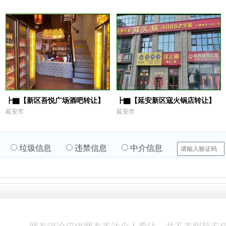
┣▇【新区吾悦广场酒吧转让】
┣▇【延安新区寇火锅店转让】
延安市
延安市
垃圾信息
违禁信息
中介信息