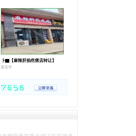
┣▇【麻辣肝掐疙瘩店转让】
延安市