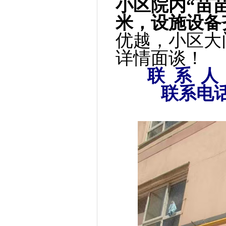
小区院内“苗
米，设施设备
优越，小区大
详情面谈！
联 系 人
联系电话:13