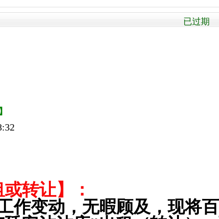
已过期 被
】
:32
租或转让】：
工作变动，无暇顾及，现将百