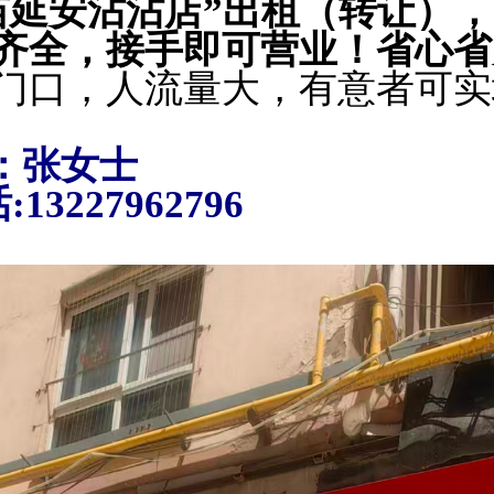
苗延安沾沾店”出租（转让），
齐全，接手即可营业！省心省
门口，人流量大，有意者可实
：张女士
227962796