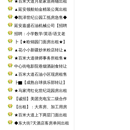
★百米大道月星家居商铺出租
▲延安领航铂金精装公寓出租
◆凯泽世纪公园工抵房急售◆
延安嘉盛石油机械公司【招聘
招聘：小学数学/英语/语文老
┣【★欧锦园门面房出租★】
▲花小小新疆炒米粉店转让▲
★百米大道律师事务所租售★
中心街电影院巷烟酒副食转让
▲百米大道石油小区现房租售
┣▇【成熟台球俱乐部转让】
★马家湾红化世纪花园房出租
【诚招】美团充电宝二级合作
【出租】：大库房、加工用房
★百米大道上下两层门面出租
◆东大街7天酒店客房单间出租