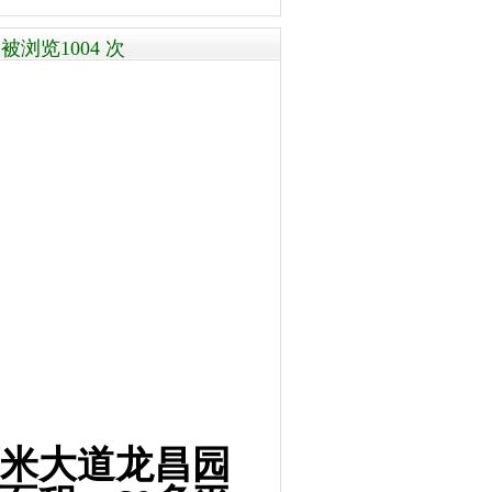
浏览1004 次
米大道龙昌园