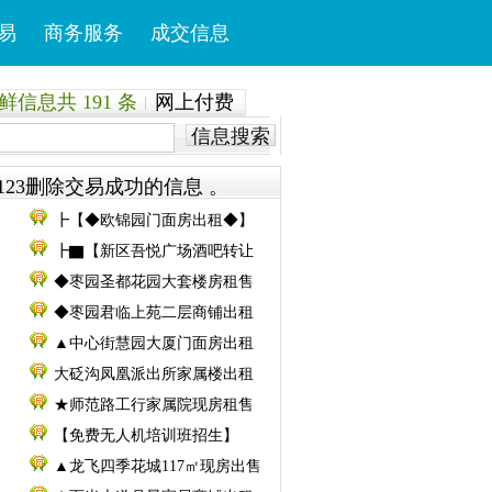
易
商务服务
成交信息
信息共 191 条
网上付费
信息搜索
123删除交易成功的信息 。
┣【◆欧锦园门面房出租◆】
┣▇【新区吾悦广场酒吧转让
◆枣园圣都花园大套楼房租售
◆枣园君临上苑二层商铺出租
▲中心街慧园大厦门面房出租
大砭沟凤凰派出所家属楼出租
★师范路工行家属院现房租售
【免费无人机培训班招生】
▲龙飞四季花城117㎡现房出售