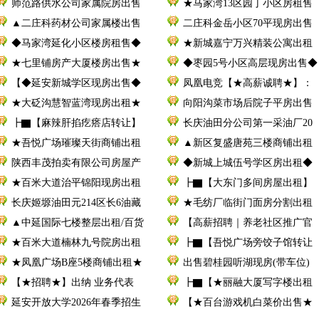
师范路供水公司家属院房出售
★马家湾13区园丁小区房租售
▲二庄科药材公司家属楼出售
二庄科金岳小区70平现房出售
◆马家湾延化小区楼房租售◆
★新城嘉宁万兴精装公寓出租
★七里铺房产大厦楼房出售★
◆枣园5号小区高层现房出售◆
【◆延安新城学区现房出售◆
凤凰电竞【★高薪诚聘★】：
★大砭沟慧智蓝湾现房出租★
向阳沟菜市场后院子平房出售
┣▇【麻辣肝掐疙瘩店转让】
长庆油田分公司第一采油厂20
★吾悦广场璀璨天街商铺出租
▲新区复盛唐苑三楼商铺出租
陕西丰茂拍卖有限公司房屋产
◆新城上城伍号学区房出租◆
★百米大道治平锦阳现房出租
┣▇【大东门多间房屋出租】
长庆姬塬油田元214区长6油藏
★毛纺厂临街门面房分割出租
▲中延国际七楼整层出租/百货
【高薪招聘｜养老社区推广官
★百米大道楠林九号院房出租
┣▇【吾悦广场旁饺子馆转让
★凤凰广场B座5楼商铺出租★
出售碧桂园听湖现房(带车位)
【★招聘★】出纳 业务代表
┣▇【★丽融大厦写字楼出租
延安开放大学2026年春季招生
【★百台游戏机白菜价出售★