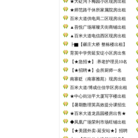
★大砭沟下梅园小区现房出租
★师范路干休所家属院房出租
百米大道供电局二区现房出租
▲吾悦广场璀璨天街商铺出租
▲百米大道电信西区现房出租
┣▇【碾庄大桥 整栋楼出租】
育英中学旁延安绽小区房出售
【★急招★】:养老护理员10名
【★招聘★】会所厨师一名
南寨贬（南寨雅苑）现房出租
百米大道/博成仕佳学区房出租
★中心街治平大厦写字楼出租
【暑期数理英高效提分课招生
★百米大道龙昌园楼房出售★
◆凤凰广场荣利市场旺铺出租
【★美团外卖-延安站★】招聘