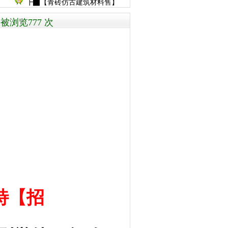
┣▇【青砖仿古建筑材料售】
被浏览777 次
特【招