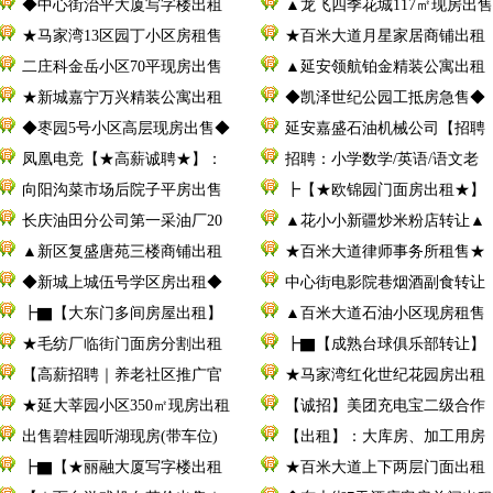
◆中心街治平大厦写字楼出租
▲龙飞四季花城117㎡现房出售
★马家湾13区园丁小区房租售
★百米大道月星家居商铺出租
二庄科金岳小区70平现房出售
▲延安领航铂金精装公寓出租
★新城嘉宁万兴精装公寓出租
◆凯泽世纪公园工抵房急售◆
◆枣园5号小区高层现房出售◆
延安嘉盛石油机械公司【招聘
凤凰电竞【★高薪诚聘★】：
招聘：小学数学/英语/语文老
向阳沟菜市场后院子平房出售
┣【★欧锦园门面房出租★】
长庆油田分公司第一采油厂20
▲花小小新疆炒米粉店转让▲
▲新区复盛唐苑三楼商铺出租
★百米大道律师事务所租售★
◆新城上城伍号学区房出租◆
中心街电影院巷烟酒副食转让
┣▇【大东门多间房屋出租】
▲百米大道石油小区现房租售
★毛纺厂临街门面房分割出租
┣▇【成熟台球俱乐部转让】
【高薪招聘｜养老社区推广官
★马家湾红化世纪花园房出租
★延大莘园小区350㎡现房出租
【诚招】美团充电宝二级合作
出售碧桂园听湖现房(带车位)
【出租】：大库房、加工用房
┣▇【★丽融大厦写字楼出租
★百米大道上下两层门面出租