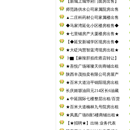
【新城上城华府门面房出售】
师范路供水公司家属院房出售
▲二庄科药材公司家属楼出售
◆马家湾延化小区楼房租售◆
★七里铺房产大厦楼房出售★
【◆延安新城学区现房出售◆
★大砭沟慧智蓝湾现房出租★
┣▇【麻辣肝掐疙瘩店转让】
★吾悦广场璀璨天街商铺出租
陕西丰茂拍卖有限公司房屋产
★百米大道治平锦阳现房出租
长庆姬塬油田元214区长6油藏
▲中延国际七楼整层出租/百货
★百米大道楠林九号院房出租
★凤凰广场B座5楼商铺出租★
【★招聘★】出纳 业务代表