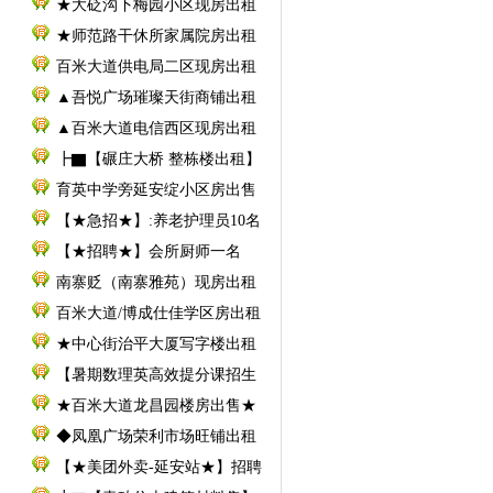
★大砭沟下梅园小区现房出租
★师范路干休所家属院房出租
百米大道供电局二区现房出租
▲吾悦广场璀璨天街商铺出租
▲百米大道电信西区现房出租
┣▇【碾庄大桥 整栋楼出租】
育英中学旁延安绽小区房出售
【★急招★】:养老护理员10名
【★招聘★】会所厨师一名
南寨贬（南寨雅苑）现房出租
百米大道/博成仕佳学区房出租
★中心街治平大厦写字楼出租
【暑期数理英高效提分课招生
★百米大道龙昌园楼房出售★
◆凤凰广场荣利市场旺铺出租
【★美团外卖-延安站★】招聘