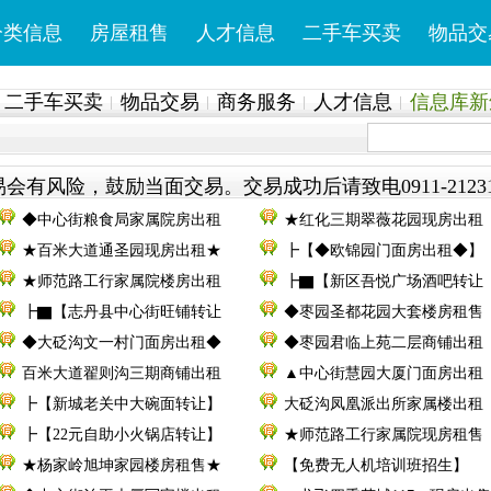
分类信息
房屋租售
人才信息
二手车买卖
物品交
二手车买卖
物品交易
商务服务
人才信息
信息库新鲜
会有风险，鼓励当面交易。交易成功后请致电0911-2123
◆中心街粮食局家属院房出租
★红化三期翠薇花园现房出租
★百米大道通圣园现房出租★
┣【◆欧锦园门面房出租◆】
★师范路工行家属院楼房出租
┣▇【新区吾悦广场酒吧转让
┣▇【志丹县中心街旺铺转让
◆枣园圣都花园大套楼房租售
◆大砭沟文一村门面房出租◆
◆枣园君临上苑二层商铺出租
百米大道翟则沟三期商铺出租
▲中心街慧园大厦门面房出租
┣【新城老关中大碗面转让】
大砭沟凤凰派出所家属楼出租
┣【22元自助小火锅店转让】
★师范路工行家属院现房租售
★杨家岭旭坤家园楼房租售★
【免费无人机培训班招生】