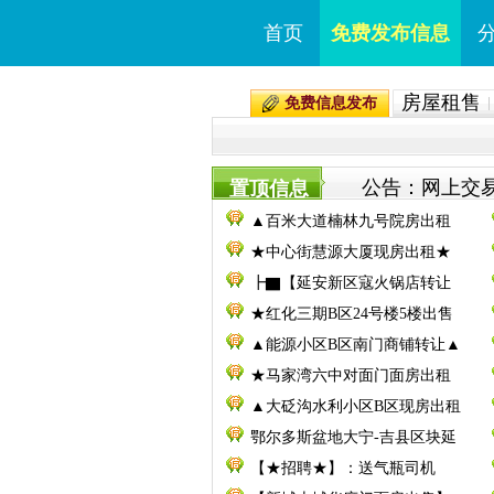
首页
免费发布信息
房屋租售
免费信息发布
公告：网上交易
置顶信息
▲百米大道楠林九号院房出租
★中心街慧源大厦现房出租★
┣▇【延安新区寇火锅店转让
★红化三期B区24号楼5楼出售
▲能源小区B区南门商铺转让▲
★马家湾六中对面门面房出租
▲大砭沟水利小区B区现房出租
鄂尔多斯盆地大宁-吉县区块延
【★招聘★】：送气瓶司机