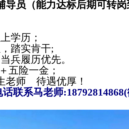
导员（能力达标后期可转岗
以上学历；
，踏实肯干;
、当兵履历优先。
＋五险一金；
生老师 待遇优厚！
系马老师:18792814868