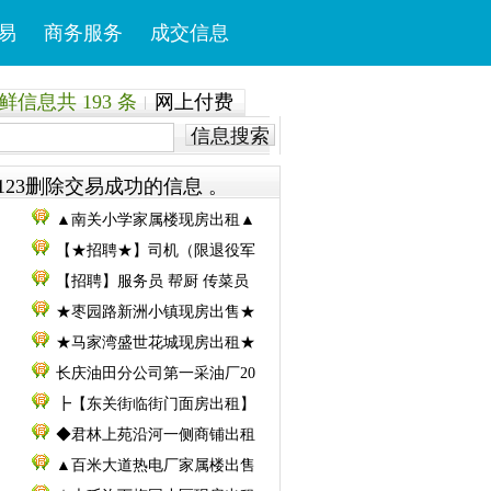
易
商务服务
成交信息
信息共 193 条
网上付费
信息搜索
123删除交易成功的信息 。
▲南关小学家属楼现房出租▲
【★招聘★】司机（限退役军
【招聘】服务员 帮厨 传菜员
★枣园路新洲小镇现房出售★
★马家湾盛世花城现房出租★
长庆油田分公司第一采油厂20
┣【东关街临街门面房出租】
◆君林上苑沿河一侧商铺出租
▲百米大道热电厂家属楼出售