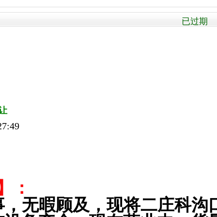
已过期 
让
7:49
】：
事，无暇顾及，现将二庄科沟