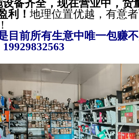
施设备齐全，现在营业中，货
盈利！
地理位置优越，有意者
面谈！
是目前所有生意中唯一包赚不
29832563