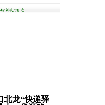
被浏览778 次
口北龙“快递驿