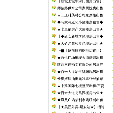
【新城上城华府门面房出售】
师范路供水公司家属院房出售
▲二庄科药材公司家属楼出售
◆马家湾延化小区楼房租售◆
★七里铺房产大厦楼房出售★
【◆延安新城学区现房出售◆
★大砭沟慧智蓝湾现房出租★
┣▇【麻辣肝掐疙瘩店转让】
★吾悦广场璀璨天街商铺出租
陕西丰茂拍卖有限公司房屋产
★百米大道治平锦阳现房出租
长庆姬塬油田元214区长6油藏
▲中延国际七楼整层出租/百货
★百米大道龙昌园楼房出售★
◆凤凰广场荣利市场旺铺出租
【★美团外卖-延安站★】招聘