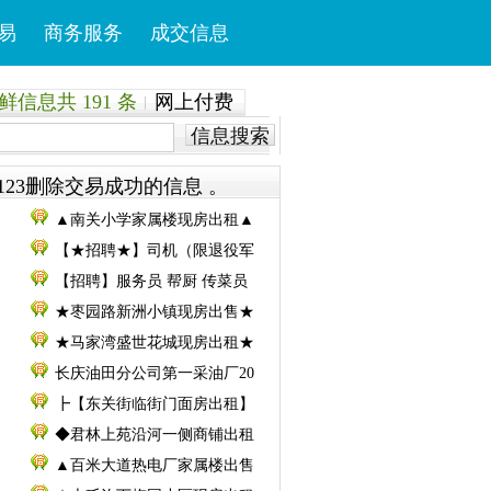
易
商务服务
成交信息
信息共 191 条
网上付费
信息搜索
123删除交易成功的信息 。
▲南关小学家属楼现房出租▲
【★招聘★】司机（限退役军
【招聘】服务员 帮厨 传菜员
★枣园路新洲小镇现房出售★
★马家湾盛世花城现房出租★
长庆油田分公司第一采油厂20
┣【东关街临街门面房出租】
◆君林上苑沿河一侧商铺出租
▲百米大道热电厂家属楼出售