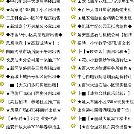
◆中心街治平大厦写字楼出租
▲龙飞四季花城117㎡现房出售
★马家湾13区园丁小区房租售
★百米大道月星家居商铺出租
二庄科金岳小区70平现房出售
▲延安领航铂金精装公寓出租
★新城嘉宁万兴精装公寓出租
◆凯泽世纪公园工抵房急售◆
◆枣园5号小区高层现房出售◆
延安嘉盛石油机械公司【招聘
凤凰电竞【★高薪诚聘★】：
招聘：小学数学/英语/语文老
向阳沟菜市场后院子平房出售
┣【★欧锦园门面房出租★】
长庆油田分公司第一采油厂20
▲花小小新疆炒米粉店转让▲
▲新区复盛唐苑三楼商铺出租
★百米大道律师事务所租售★
◆新城上城伍号学区房出租◆
中心街电影院巷烟酒副食转让
┣▇【大东门多间房屋出租】
▲百米大道石油小区现房租售
★毛纺厂临街门面房分割出租
┣▇【成熟台球俱乐部转让】
【高薪招聘｜养老社区推广官
★延大莘园小区350㎡现房出租
★凤凰广场B座5楼商铺出租★
出售碧桂园听湖现房(带车位)
【★招聘★】出纳 业务代表
┣▇【★丽融大厦写字楼出租
延安开放大学2026年春季招生
【★百台游戏机白菜价出售★