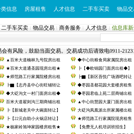
分类信息
房屋租售
人才信息
二手车买卖
物品交
二手车买卖
物品交易
商务服务
人才信息
信息库新鲜
会有风险，鼓励当面交易。交易成功后请致电0911-2123
▲百米大道楠林九号院房出租
◆中心街粮食局家属院房出租
★百米大道通圣园现房出租★
┣【◆欧锦园门面房出租◆】
★师范路工行家属院楼房出租
┣▇【新区吾悦广场酒吧转让
┣▇【志丹县中心街旺铺转让
◆枣园圣都花园大套楼房租售
◆大砭沟文一村门面房出租◆
◆枣园君临上苑二层商铺出租
百米大道翟则沟三期商铺出租
▲中心街慧园大厦门面房出租
┣【新城老关中大碗面转让】
大砭沟凤凰派出所家属楼出租
┣【22元自助小火锅店转让】
★师范路工行家属院现房租售
★杨家岭旭坤家园楼房租售★
【免费无人机培训班招生】