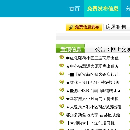
首页
免费发布信息
房屋租售
免费信息发布
公告：网上交易
置顶信息
◆红化颐荷小区三室两厅出租
★中心街慧源大厦现房出租★
┣▇【延安新区寇火锅店转让
★红化三期B区24号楼5楼出售
▲能源小区B区南门商铺转让▲
★马家湾六中对面门面房出租
▲大砭沟水利小区B区现房出租
鄂尔多斯盆地大宁-吉县区块延
【★招聘★】：送气瓶司机