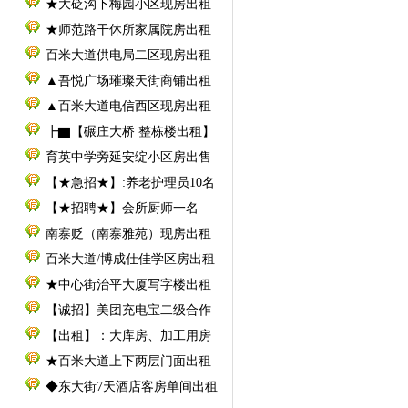
★大砭沟下梅园小区现房出租
★师范路干休所家属院房出租
百米大道供电局二区现房出租
▲吾悦广场璀璨天街商铺出租
▲百米大道电信西区现房出租
┣▇【碾庄大桥 整栋楼出租】
育英中学旁延安绽小区房出售
【★急招★】:养老护理员10名
【★招聘★】会所厨师一名
南寨贬（南寨雅苑）现房出租
百米大道/博成仕佳学区房出租
★中心街治平大厦写字楼出租
【诚招】美团充电宝二级合作
【出租】：大库房、加工用房
★百米大道上下两层门面出租
◆东大街7天酒店客房单间出租