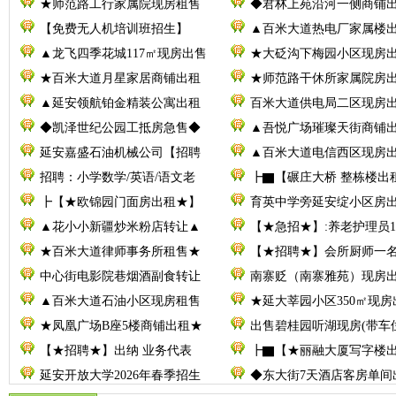
★师范路工行家属院现房租售
◆君林上苑沿河一侧商铺
【免费无人机培训班招生】
▲百米大道热电厂家属楼
▲龙飞四季花城117㎡现房出售
★大砭沟下梅园小区现房
★百米大道月星家居商铺出租
★师范路干休所家属院房
▲延安领航铂金精装公寓出租
百米大道供电局二区现房
◆凯泽世纪公园工抵房急售◆
▲吾悦广场璀璨天街商铺
延安嘉盛石油机械公司【招聘
▲百米大道电信西区现房
招聘：小学数学/英语/语文老
┣▇【碾庄大桥 整栋楼出
┣【★欧锦园门面房出租★】
育英中学旁延安绽小区房
▲花小小新疆炒米粉店转让▲
【★急招★】:养老护理员1
★百米大道律师事务所租售★
【★招聘★】会所厨师一
中心街电影院巷烟酒副食转让
南寨贬（南寨雅苑）现房
▲百米大道石油小区现房租售
★延大莘园小区350㎡现房
★凤凰广场B座5楼商铺出租★
出售碧桂园听湖现房(带车
【★招聘★】出纳 业务代表
┣▇【★丽融大厦写字楼
延安开放大学2026年春季招生
◆东大街7天酒店客房单间