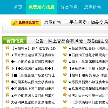
首页
免费发布信息
分类信息
房屋租售
房屋租售
二手车买卖
物品交易
免费信息发布
公告：网上交易会有风险，鼓励当面交易。
置顶信息
【★招聘★】:跟车送货员（必
★新区翡翠山吾四代现房
▲百米大道电信西区现房租售
◆石佛沟玉佛苑小区现房
◆中心街粮食局家属院房出租
▲南关小学家属楼现房出
┣【◆欧锦园门面房出租◆】
【★招聘★】司机（限退
┣▇【新区吾悦广场酒吧转让
【招聘】服务员 帮厨 传菜
◆枣园圣都花园大套楼房租售
★枣园路新洲小镇现房出
◆枣园君临上苑二层商铺出租
★马家湾盛世花城现房出
▲中心街慧园大厦门面房出租
长庆油田分公司第一采油厂
大砭沟凤凰派出所家属楼出租
┣【东关街临街门面房出