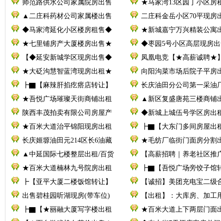
师范路供水公司家属院房出售
★马家湾13区园丁小区房
▲二庄科药材公司家属楼出售
二庄科金岳小区70平现房
◆马家湾延化小区楼房租售◆
★新城嘉宁万兴精装公寓
★七里铺房产大厦楼房出售★
◆枣园5号小区高层现房出
【◆延安新城学区现房出售◆
凤凰电竞【★高薪诚聘★
★大砭沟慧智蓝湾现房出租★
向阳沟菜市场后院子平房
┣▇【麻辣肝掐疙瘩店转让】
长庆油田分公司第一采油厂
★吾悦广场璀璨天街商铺出租
▲新区复盛唐苑三楼商铺
陕西丰茂拍卖有限公司房屋产
◆新城上城伍号学区房出
★百米大道治平锦阳现房出租
┣▇【大东门多间房屋出
长庆姬塬油田元214区长6油藏
★毛纺厂临街门面房分割
▲中延国际七楼整层出租/百货
【高薪招聘｜养老社区推
★百米大道楠林九号院房出租
┣▇【吾悦广场旁饺子馆
┣【亚平大厦二楼饭馆转让】
【诚招】美团充电宝二级
出售碧桂园听湖现房(带车位)
【出租】：大库房、加工
┣▇【★丽融大厦写字楼出租
★百米大道上下两层门面