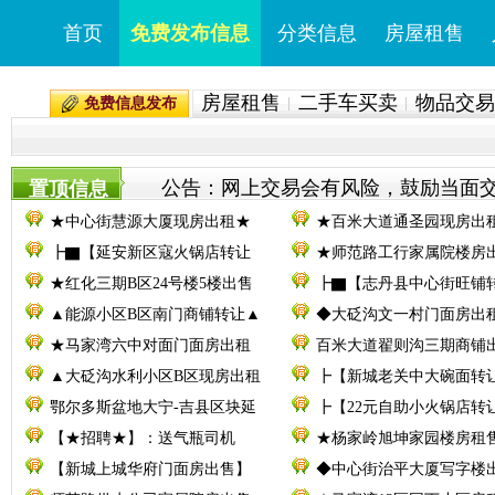
首页
免费发布信息
分类信息
房屋租售
房屋租售
二手车买卖
物品交易
免费信息发布
公告：网上交易会有风险，鼓励当面交易。
置顶信息
★中心街慧源大厦现房出租★
★百米大道通圣园现房出
┣▇【延安新区寇火锅店转让
★师范路工行家属院楼房
★红化三期B区24号楼5楼出售
┣▇【志丹县中心街旺铺
▲能源小区B区南门商铺转让▲
◆大砭沟文一村门面房出
★马家湾六中对面门面房出租
百米大道翟则沟三期商铺
▲大砭沟水利小区B区现房出租
┣【新城老关中大碗面转
鄂尔多斯盆地大宁-吉县区块延
┣【22元自助小火锅店转
【★招聘★】：送气瓶司机
★杨家岭旭坤家园楼房租
【新城上城华府门面房出售】
◆中心街治平大厦写字楼