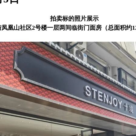
拍卖标的照片展示
凤凰山社区2号楼一层两间临街门面房（总面积约1