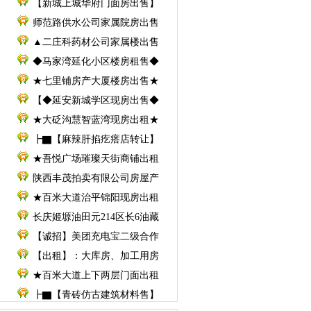
【新城上城华府门面房出售】
师范路供水公司家属院房出售
▲二庄科药材公司家属楼出售
◆马家湾延化小区楼房租售◆
★七里铺房产大厦楼房出售★
【◆延安新城学区现房出售◆
★大砭沟慧智蓝湾现房出租★
┣▇【麻辣肝掐疙瘩店转让】
★吾悦广场璀璨天街商铺出租
陕西丰茂拍卖有限公司房屋产
★百米大道治平锦阳现房出租
长庆姬塬油田元214区长6油藏
【诚招】美团充电宝二级合作
【出租】：大库房、加工用房
★百米大道上下两层门面出租
┣▇【青砖仿古建筑材料售】