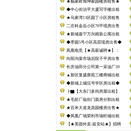
★杨家岭旭坤家园楼房租售★
◆中心街治平大厦写字楼出租
★马家湾13区园丁小区房租售
二庄科金岳小区70平现房出售
★新城嘉宁万兴精装公寓出租
◆枣园5号小区高层现房出售◆
凤凰电竞【★高薪诚聘★】：
向阳沟菜市场后院子平房出售
长庆油田分公司第一采油厂20
▲新区复盛唐苑三楼商铺出租
◆新城上城伍号学区房出租◆
┣▇【大东门多间房屋出租】
★毛纺厂临街门面房分割出租
★百米大道龙昌园楼房出售★
◆凤凰广场荣利市场旺铺出租
【★美团外卖-延安站★】招聘