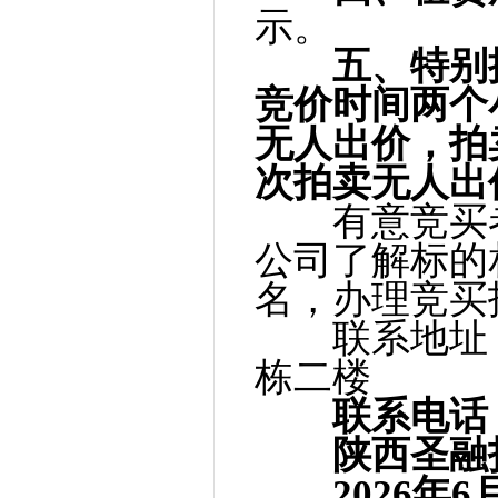
示。
五、特别
竞价时间两个
无人出价，拍
次
拍卖
无人出
有意竞买者
公司了解标的
名，办理竞买
联系地址：
栋二楼
联系电话：138
陕西圣融拍
2026年6