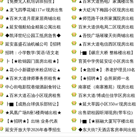
【免费无人机培训班招生】
▲百米大道热电厂家属楼出售
▲龙飞四季花城117㎡现房出售
★大砭沟下梅园小区现房出租
★百米大道月星家居商铺出租
★师范路干休所家属院房出租
▲延安领航铂金精装公寓出租
百米大道供电局二区现房出租
◆凯泽世纪公园工抵房急售◆
▲吾悦广场璀璨天街商铺出租
延安嘉盛石油机械公司【招聘
▲百米大道电信西区现房出租
招聘：小学数学/英语/语文老
┣▇【碾庄大桥 整栋楼出租】
┣【★欧锦园门面房出租★】
育英中学旁延安绽小区房出售
▲花小小新疆炒米粉店转让▲
【★急招★】:养老护理员10名
★百米大道律师事务所租售★
【★招聘★】会所厨师一名
中心街电影院巷烟酒副食转让
南寨贬（南寨雅苑）现房出租
▲百米大道石油小区现房租售
百米大道/博成仕佳学区房出租
┣▇【成熟台球俱乐部转让】
★延大莘园小区350㎡现房出租
★凤凰广场B座5楼商铺出租★
出售碧桂园听湖现房(带车位)
【★招聘★】出纳 业务代表
┣▇【★丽融大厦写字楼出租
延安开放大学2026年春季招生
◆东大街7天酒店客房单间出租