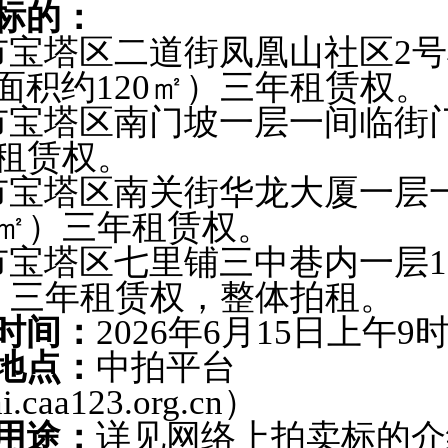
标的：
塔区二道街凤凰山社区2号
面积约120㎡）三年租赁权。
宝塔区南门坡一层一间临街
年租赁权。
宝塔区南关街华龙大厦一层
2㎡）三年租赁权。
塔区七里铺三中巷内一层1
㎡）三年租赁权，整体拍租。
时间：
2026年6月15日上午9
地点：
中拍平台
ai.caa123.org.cn）
用途：
详见网络上拍卖标的介