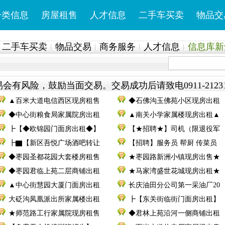
分类信息
房屋租售
人才信息
二手车买卖
物品交
二手车买卖
物品交易
商务服务
人才信息
信息库新鲜
会有风险，鼓励当面交易。交易成功后请致电0911-2123
▲百米大道电信西区现房租售
◆石佛沟玉佛苑小区现房出租
◆中心街粮食局家属院房出租
▲南关小学家属楼现房出租▲
┣【◆欧锦园门面房出租◆】
【★招聘★】司机（限退役军
┣▇【新区吾悦广场酒吧转让
【招聘】服务员 帮厨 传菜员
◆枣园圣都花园大套楼房租售
★枣园路新洲小镇现房出售★
◆枣园君临上苑二层商铺出租
★马家湾盛世花城现房出租★
▲中心街慧园大厦门面房出租
长庆油田分公司第一采油厂20
大砭沟凤凰派出所家属楼出租
┣【东关街临街门面房出租】
★师范路工行家属院现房租售
◆君林上苑沿河一侧商铺出租