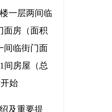
楼一层两间临
门面房（面积
一间临街门面
1间房屋（总
时开始
绍及重要提