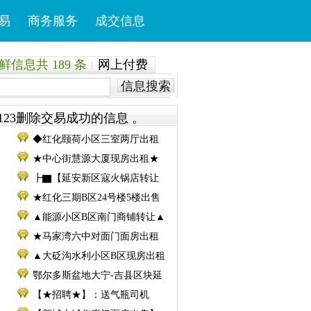
易
商务服务
成交信息
信息共 189 条
网上付费
信息搜索
123删除交易成功的信息 。
◆红化颐荷小区三室两厅出租
★中心街慧源大厦现房出租★
┣▇【延安新区寇火锅店转让
★红化三期B区24号楼5楼出售
▲能源小区B区南门商铺转让▲
★马家湾六中对面门面房出租
▲大砭沟水利小区B区现房出租
鄂尔多斯盆地大宁-吉县区块延
【★招聘★】：送气瓶司机