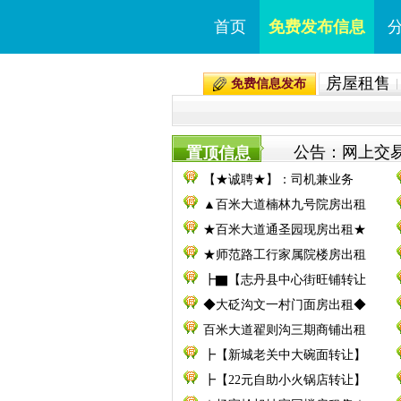
首页
免费发布信息
房屋租售
免费信息发布
公告：网上交易
置顶信息
【★诚聘★】：司机兼业务
▲百米大道楠林九号院房出租
★百米大道通圣园现房出租★
★师范路工行家属院楼房出租
┣▇【志丹县中心街旺铺转让
◆大砭沟文一村门面房出租◆
百米大道翟则沟三期商铺出租
┣【新城老关中大碗面转让】
┣【22元自助小火锅店转让】