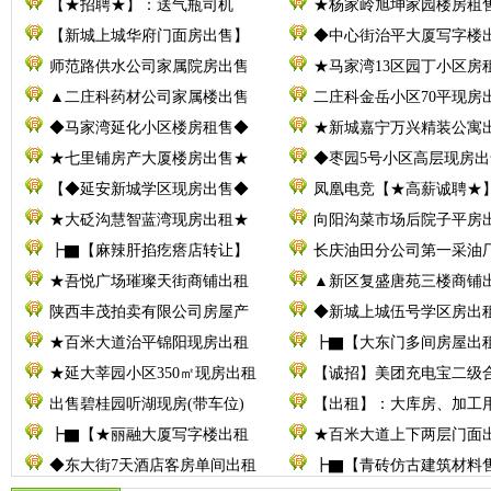
【★招聘★】：送气瓶司机
★杨家岭旭坤家园楼房租
【新城上城华府门面房出售】
◆中心街治平大厦写字楼
师范路供水公司家属院房出售
★马家湾13区园丁小区房
▲二庄科药材公司家属楼出售
二庄科金岳小区70平现房
◆马家湾延化小区楼房租售◆
★新城嘉宁万兴精装公寓
★七里铺房产大厦楼房出售★
◆枣园5号小区高层现房出
【◆延安新城学区现房出售◆
凤凰电竞【★高薪诚聘★
★大砭沟慧智蓝湾现房出租★
向阳沟菜市场后院子平房
┣▇【麻辣肝掐疙瘩店转让】
长庆油田分公司第一采油厂
★吾悦广场璀璨天街商铺出租
▲新区复盛唐苑三楼商铺
陕西丰茂拍卖有限公司房屋产
◆新城上城伍号学区房出
★百米大道治平锦阳现房出租
┣▇【大东门多间房屋出
★延大莘园小区350㎡现房出租
【诚招】美团充电宝二级
出售碧桂园听湖现房(带车位)
【出租】：大库房、加工
┣▇【★丽融大厦写字楼出租
★百米大道上下两层门面
◆东大街7天酒店客房单间出租
┣▇【青砖仿古建筑材料