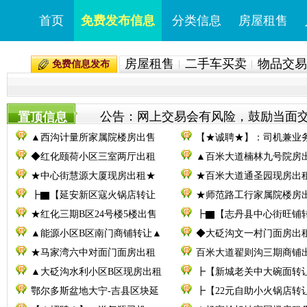
首页
免费发布信息
分类信息
房屋租售
房屋租售
二手车买卖
物品交易
免费信息发布
公告：网上交易会有风险，鼓励当面交易。
置顶信息
▲西沟计量所家属院楼房出售
【★诚聘★】：司机兼业
◆红化颐荷小区三室两厅出租
▲百米大道楠林九号院房
★中心街慧源大厦现房出租★
★百米大道通圣园现房出
┣▇【延安新区寇火锅店转让
★师范路工行家属院楼房
★红化三期B区24号楼5楼出售
┣▇【志丹县中心街旺铺
▲能源小区B区南门商铺转让▲
◆大砭沟文一村门面房出
★马家湾六中对面门面房出租
百米大道翟则沟三期商铺
▲大砭沟水利小区B区现房出租
┣【新城老关中大碗面转
鄂尔多斯盆地大宁-吉县区块延
┣【22元自助小火锅店转