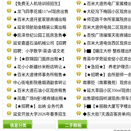
【免费无人机培训班招生】
▲百米大道热电厂家属楼
▲龙飞四季花城117㎡现房出售
★大砭沟下梅园小区现房
★百米大道月星家居商铺出租
★师范路干休所家属院房
▲延安领航铂金精装公寓出租
百米大道供电局二区现房
◆凯泽世纪公园工抵房急售◆
▲吾悦广场璀璨天街商铺
延安嘉盛石油机械公司【招聘
▲百米大道电信西区现房
招聘：小学数学/英语/语文老
┣▇【碾庄大桥 整栋楼出
┣【★欧锦园门面房出租★】
育英中学旁延安绽小区房
▲花小小新疆炒米粉店转让▲
【★急招★】:养老护理员1
★百米大道律师事务所租售★
【★招聘★】会所厨师一
中心街电影院巷烟酒副食转让
南寨贬（南寨雅苑）现房
▲百米大道石油小区现房租售
★延大莘园小区350㎡现房
★凤凰广场B座5楼商铺出租★
出售碧桂园听湖现房(带车
【★招聘★】出纳 业务代表
┣▇【★丽融大厦写字楼
延安开放大学2026年春季招生
◆东大街7天酒店客房单间
信息分类
二手照相