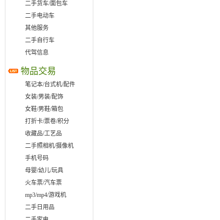
二手货车/面包车
二手电动车
其他服务
二手自行车
代驾信息
物品交易
笔记本/台式机/配件
女装/男装/配饰
女鞋/男鞋/箱包
打折卡/票卷/积分
收藏品/工艺品
二手照相机/摄像机
手机号码
母婴/幼儿/玩具
火车票/汽车票
mp3/mp4/游戏机
二手日用品
二手家电