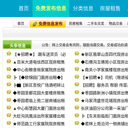
首页
免费发布信息
分类信息
房屋租售
首页
免费信息发布
房屋租售
二手车买卖
物品交易
公告：网上交易会有风险，鼓励当面交易。交易成功后请致电09
头条信息
【★招聘★】:跟车送货员（必
★新区翡翠山吾四代现房
▲百米大道电信西区现房租售
◆石佛沟玉佛苑小区现房
◆中心街粮食局家属院房出租
▲南关小学家属楼现房出
┣【◆欧锦园门面房出租◆】
【★招聘★】司机（限退
┣▇【新区吾悦广场酒吧转让
【招聘】服务员 帮厨 传菜
◆枣园圣都花园大套楼房租售
★枣园路新洲小镇现房出
◆枣园君临上苑二层商铺出租
★马家湾盛世花城现房出
▲中心街慧园大厦门面房出租
长庆油田分公司第一采油厂
大砭沟凤凰派出所家属楼出租
┣【东关街临街门面房出
★师范路工行家属院现房租售
◆君林上苑沿河一侧商铺