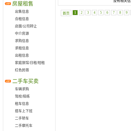
没有相关信
房屋租售
出售信息
1
2
3
4
5
6
7
8
9
首页
合租信息
店面/公司转让
中介房源
求购信息
求租信息
出租信息
家庭旅馆/日租/短租
红色民宿
二手车买卖
车辆求购
驾校/陪练
租车信息
搭车上下班
二手轿车
二手摩托车