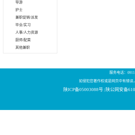
导游
护士
兼职促销/派发
毕业/实习
人事/人力资源
厨师/配菜
其他兼职
服务电话：0911-21
如侵犯您著作权或是网页中有错误
陕ICP备05003088号
陕公网安备6106
|