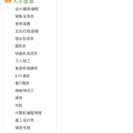
人才信息
会计/翻译/编辑
销售/业务员
老师/家教
文员/行政/助理
营业员/店员
服务员
快递员/送货员
工人/技工
美容师/保健师
KTV酒店
客户服务
保姆/钟点工
律师
司机
计算机/编程/网管
美工/设计师
保安/仓管