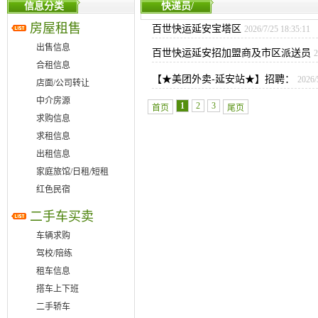
信息分类
快递员/
房屋租售
百世快运延安宝塔区
2026/7/25 18:35:11
出售信息
百世快运延安招加盟商及市区派送员
2
合租信息
【★美团外卖-延安站★】招聘：
2026/
店面/公司转让
中介房源
1
2
3
首页
尾页
求购信息
求租信息
出租信息
家庭旅馆/日租/短租
红色民宿
二手车买卖
车辆求购
驾校/陪练
租车信息
搭车上下班
二手轿车