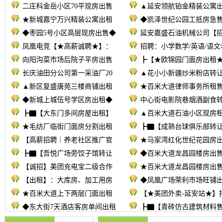
二庄科金岳小区70平现房出售
▲延安领航铂金精装公寓
★新城嘉宁万兴精装公寓出租
◆凯泽世纪公园工抵房急
◆枣园5号小区高层现房出售◆
延安嘉盛石油机械公司【
凤凰电竞【★高薪诚聘★】：
招聘：小学数学/英语/语文
向阳沟菜市场后院子平房出售
┣【★欧锦园门面房出租
长庆油田分公司第一采油厂20
▲花小小新疆炒米粉店转
▲新区复盛唐苑三楼商铺出租
★百米大道律师事务所租
◆新城上城伍号学区房出租◆
中心街电影院巷烟酒副食
┣▇【大东门多间房屋出租】
▲百米大道石油小区现房
★毛纺厂临街门面房分割出租
┣▇【成熟台球俱乐部转
【高薪招聘｜养老社区推广官
★马家湾红化世纪花园房
┣▇【吾悦广场旁饺子馆转让
◆百米大道龙昌园楼房出
【诚招】美团充电宝二级合作
★百米大道龙昌园楼房出
【出租】：大库房、加工用房
◆凤凰广场荣利市场旺铺
★百米大道上下两层门面出租
【★美团外卖-延安站★】
◆东大街7天酒店客房单间出租
┣▇【青砖仿古建筑材料