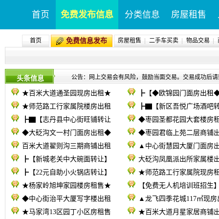
首页
免费发布信息
分类信息
房屋租售
首页
免费信息发布
房屋租售
二手车买卖
物品交易
公告：网上交易会有风险，鼓励当面交易。交易成功后请致电09
头条信息
★百米大道通圣园现房出租★
┣【◆欧锦园门面房出租
★师范路工行家属院楼房出租
┣▇【新区吾悦广场酒吧
┣▇【志丹县中心街旺铺转让
◆枣园圣都花园大套楼房
◆大砭沟文一村门面房出租◆
◆枣园君临上苑二层商铺
百米大道翟则沟三期商铺出租
▲中心街慧园大厦门面房
┣【新城老关中大碗面转让】
大砭沟凤凰派出所家属楼
┣【22元自助小火锅店转让】
★师范路工行家属院现房
★杨家岭旭坤家园楼房租售★
【免费无人机培训班招生
◆中心街治平大厦写字楼出租
▲龙飞四季花城117㎡现房
★马家湾13区园丁小区房租售
★百米大道月星家居商铺