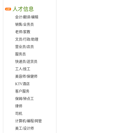
人才信息
会计/翻译/编辑
销售/业务员
老师/家教
文员/行政/助理
营业员/店员
服务员
快递员/送货员
工人/技工
美容师/保健师
KTV酒店
客户服务
保姆/钟点工
律师
司机
计算机/编程/网管
美工/设计师