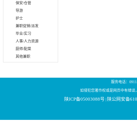
保安/仓管
导游
护士
兼职促销/派发
毕业/实习
人事/人力资源
厨师/配菜
其他兼职
服务电话：0911-21
如侵犯您著作权或是网页中有错误
陕ICP备05003088号
陕公网安备6106
|