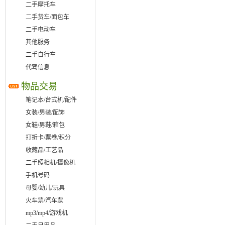
二手摩托车
二手货车/面包车
二手电动车
其他服务
二手自行车
代驾信息
物品交易
笔记本/台式机/配件
女装/男装/配饰
女鞋/男鞋/箱包
打折卡/票卷/积分
收藏品/工艺品
二手照相机/摄像机
手机号码
母婴/幼儿/玩具
火车票/汽车票
mp3/mp4/游戏机